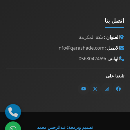
اتصل بنا
العنوان :
مكة المكرمة
الايميل :
info@qarashade.com
الهاتف :
0568042469
تابعنا على
اتصل 
تصميم وبرمجة: عبدالرحمن محمد