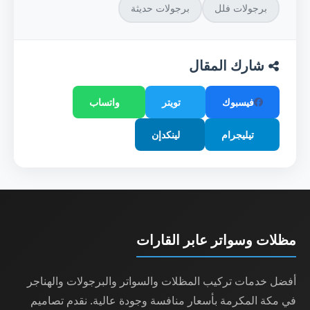
برجولات فلل
برجولات حديثة
شارك المقال
فيسبوك
تويتر
واتساب
تيليجرام
لينكدإن
مظلات وسواتر عابر القارات
أفضل خدمات تركيب المظلات والسواتر والبرجولات والهناجر
في مكة المكرمة بأسعار منافسة وجودة عالية. نقدم تصاميم