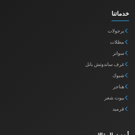
خدماتنا
برجولات
مظلات
سواتر
غرف ساندوتش بانل
شبوك
هناجر
بيوت شعر
قرميد