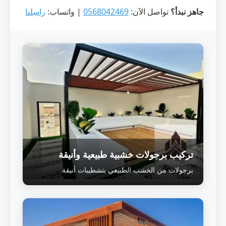
جاهز نبدأ؟
تواصل الآن:
0568042469
| واتساب:
راسِلنا
تركيب برجولات خشبية طبيعية وأنيقة
برجولات من الخشب الطبيعي بتشطيبات أنيقة